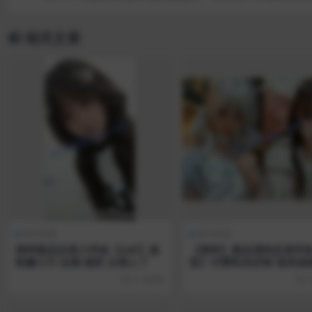
通1080P高清原版【67
相关文章
每日资源
每日资源
推特极品反差小学妹【sad】超
【推特】极品清纯反差学
粉嫩小穴 自摸 揉奶 太诱人了
茹】付费私拍定制 道具抽
2 小时前